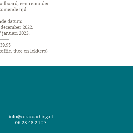
oodboard, een reminder
komende tijd.
nde datum:
 december 2022.
 januari 2023.
39.95
koffie, thee en lekkers)
info@coracoaching.nl
06 28 48 24 27